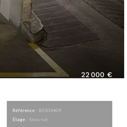
22 000 €
Référence
85504409
Étage
Sous-sol