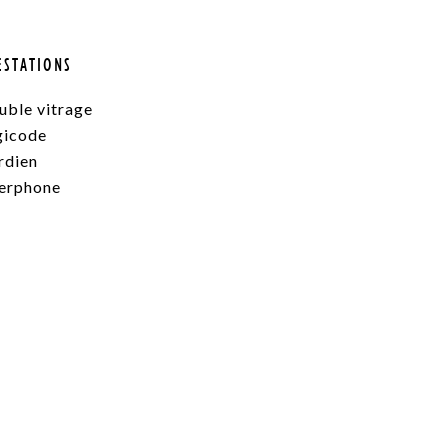
ESTATIONS
uble vitrage
gicode
rdien
terphone