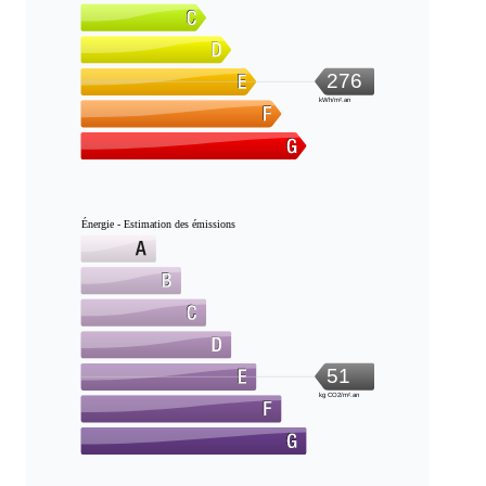
276
kWh/m².an
Énergie - Estimation des émissions
51
kg CO2/m².an