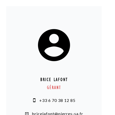
BRICE LAFONT
GÉRANT
+33 6 70 38 12 85
bricelafont@pierres-sa.fr