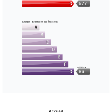
577
Énergie - Estimation des émissions
kg CO2/m².an
86
Accueil