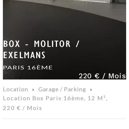
BOX - MOLITOR /
EXELMANS
PARIS 16ÈME
220 € / Mois
Location
Garage / Parking
Location Box Paris 16ème, 12 M²,
220 € / Mois