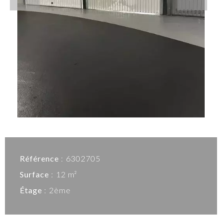
Référence
6302705
Surface
12 m²
Étage
2ème