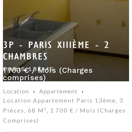
3P - PARIS XIIIÈME - 2
CHAMBRES
PARIS 13ÈME
1 700 € / Mois (Charges
comprises)
Location
Appartement
Location Appartement Paris 13ème, 3
Pièces, 68 M², 1 700 € / Mois (Charges
Comprises)