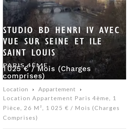
STUDIO BD HENRI IV AVEC
VUE SUR SEINE ET ILE
SAINT LOUIS
PARIS 4ÈME
1 025 € / Mois (Charges
comprises)
Location
Appartement
Location Appartement Paris 4ème, 1
Pièce, 26 M², 1 025 € / Mois (Charges
Comprises)